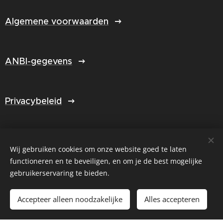
Algemene voorwaarden
ANBI-gegevens
Privacybeleid
Jaarverslag 2025
Wij gebruiken cookies om onze website goed te laten
functioneren en te beveiligen, en om je de best mogelijke
gebruikerservaring te bieden.
Select Language
▼
Accepteer alleen noodzakelijke
Alles accepteren
Cookies
© Created by Fijnlijner.nl