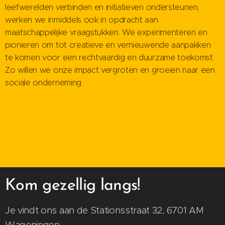
leefwerelden verbinden en initiatieven ondersteunen,
werken we inmiddels ook in opdracht aan
maatschappelijke vraagstukken. We experimenteren en
pionieren om tot creatieve en vernieuwende aanpakken
te komen voor een rechtvaardig en duurzame toekomst.
Zo willen we onze impact vergroten en groeien naar een
sociale onderneming.
Kom gezellig langs!
Je vindt ons aan de Stationsstraat 32, 6701 AM
Wageningen