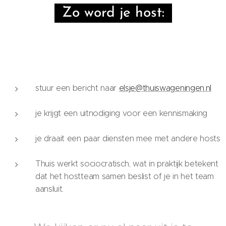
Zo word je host:
stuur een bericht naar
elsje@thuiswageningen.nl
je krijgt een uitnodiging voor een kennismaking
je draait een paar diensten mee met andere hosts
Thuis werkt sociocratisch, wat in praktijk betekent
dat het hostteam samen beslist of je in het team
aansluit.