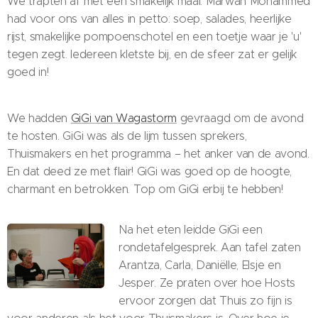
We trapten af met een smakelijk maal. Marwah Mohammed
had voor ons van alles in petto: soep, salades, heerlijke
rijst, smakelijke pompoenschotel en een toetje waar je 'u'
tegen zegt. Iedereen kletste bij, en de sfeer zat er gelijk
goed in!
We hadden
GiGi van Wagastorm
gevraagd om de avond
te hosten. GiGi was als de lijm tussen sprekers,
Thuismakers en het programma – het anker van de avond.
En dat deed ze met flair! GiGi was goed op de hoogte,
charmant en betrokken. Top om GiGi erbij te hebben!
Na het eten leidde GiGi een
rondetafelgesprek. Aan tafel zaten
Arantza, Carla, Daniëlle, Elsje en
Jesper. Ze praten over hoe Hosts
ervoor zorgen dat Thuis zo fijn is