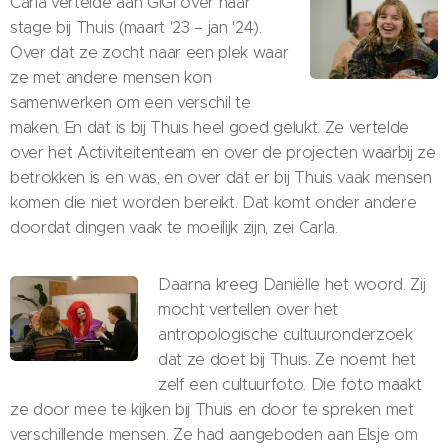
Carla vertelde aan GiGi over haar
stage bij Thuis (maart '23 – jan '24).
Over dat ze zocht naar een plek waar
ze met andere mensen kon
samenwerken om een verschil te
maken. En dat is bij Thuis heel goed gelukt. Ze vertelde
over het Activiteitenteam en over de projecten waarbij ze
betrokken is en was, en over dat er bij Thuis vaak mensen
komen die niet worden bereikt. Dat komt onder andere
doordat dingen vaak te moeilijk zijn, zei Carla.
Daarna kreeg Daniëlle het woord. Zij
mocht vertellen over het
antropologische cultuuronderzoek
dat ze doet bij Thuis. Ze noemt het
zelf een cultuurfoto. Die foto maakt
ze door mee te kijken bij Thuis en door te spreken met
verschillende mensen. Ze had aangeboden aan Elsje om