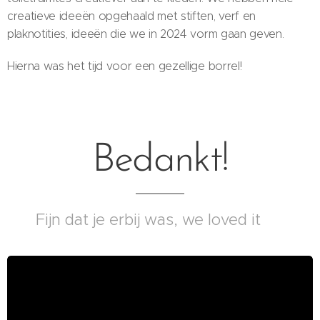
creatieve ideeën opgehaald met stiften, verf en
plaknotities, ideeën die we in 2024 vorm gaan geven.
Hierna was het tijd voor een gezellige borrel!
Bedankt!
Fijn dat je erbij was, we loved it 🤗