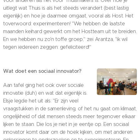
voor anderen als het voor Thuismakers is. Over hoe je
uitlegt wat Thuis is als het steeds verandert (best lastig
eigenlijk) en hoe je daarmee omgaat, vooral als Host. Het
toverwoord: experimenteren! "We hebben de laatste
maanden keihard gewerkt om het Hostteam uit te breiden.
En we hebben nu zo'n toffe groep," zei Arantza, "ik wil
tegen iedereen zeggen: gefeliciteerd!"
Wat doet een sociaal innovator?
Aan tafel ging het ook over sociale
innovatie (duh) en wat dat eigenlijk is.
Elsje legde het uit als: "Er zijn veel
vraagstukken in de samenleving, of het nu gaat om klimaat,
ongelijkheid of dat mensen steeds meer tegenover elkaar
lijken te staan. Die los je niet in je eentje op. Een sociaal
innovator komt daar om de hoek kijken, om met anderen
oplossingen te onderzoeken en te experimenteren. En