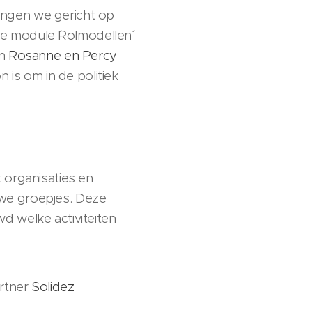
ingen we gericht op
de module ´Rolmodellen´
en
Rosanne en Percy
 is om in de politiek
 organisaties en
we groepjes. Deze
d welke activiteiten
artner
Solidez