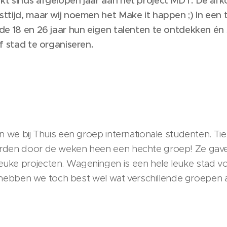
kt sinds afgelopen jaar aan het project MDT. De af
ttijd, maar wij noemen het Make it happen ;) In een 
de 18 en 26 jaar hun eigen talenten te ontdekken én 
of stad te organiseren.
en we bij Thuis een groep internationale studenten. Ti
rden door de weken heen een hechte groep! Ze gaven
ke projecten. Wageningen is een hele leuke stad voor
ot, hebben we toch best wel wat verschillende groepen 