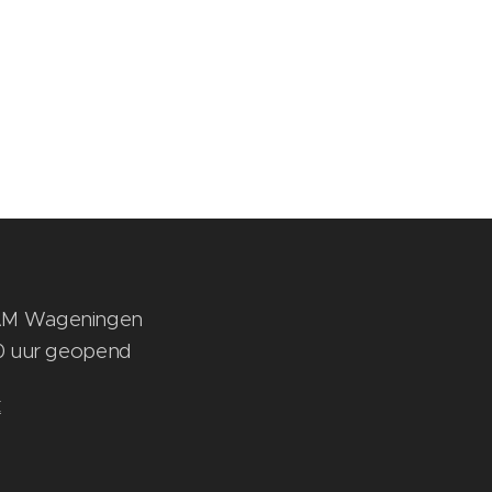
1 AM Wageningen
:30 uur geopend
k