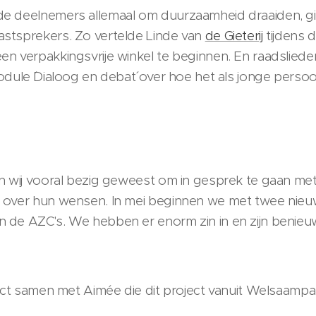
e deelnemers allemaal om duurzaamheid draaiden, g
stsprekers. Zo vertelde Linde van
de Gieterij
tijdens 
n verpakkingsvrije winkel te beginnen. En raadslied
dule ´Dialoog en debat´ over hoe het als jonge persoon
n wij vooral bezig geweest om in gesprek te gaan met
 over hun wensen. In mei beginnen we met twee nieu
de AZC's. We hebben er enorm zin in en zijn benieuw
ject samen met Aimée die dit project vanuit Welsaamp