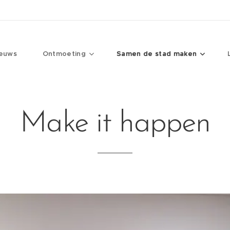
euws
Ontmoeting
Samen de stad maken
Make it happen