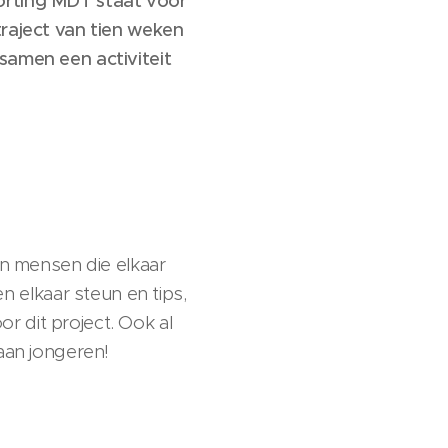
korting MDT staat voor
traject van tien weken
samen een activiteit
en mensen die elkaar
 elkaar steun en tips,
 dit project. Ook al
aan jongeren!