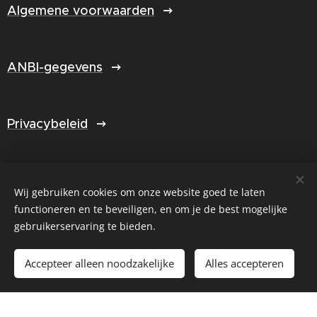
Algemene voorwaarden
ANBI-gegevens
Privacybeleid
Jaarverslag 2025
Wij gebruiken cookies om onze website goed te laten
functioneren en te beveiligen, en om je de best mogelijke
gebruikerservaring te bieden.
Select Language
▼
Accepteer alleen noodzakelijke
Alles accepteren
Cookies
© Created by Fijnlijner.nl